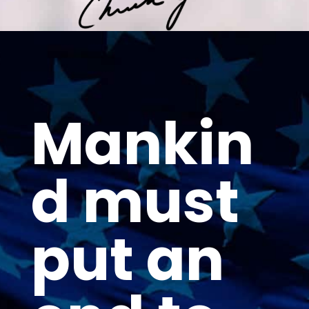
Mankin
d must
put an