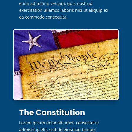
enim ad minim veniam, quis nostrud
exercitation ullamco laboris nisi ut aliquip ex
ea commodo consequat.
The Constitution
Lorem ipsum dolor sit amet, consectetur
adipiscing elit, sed do eiusmod tempor