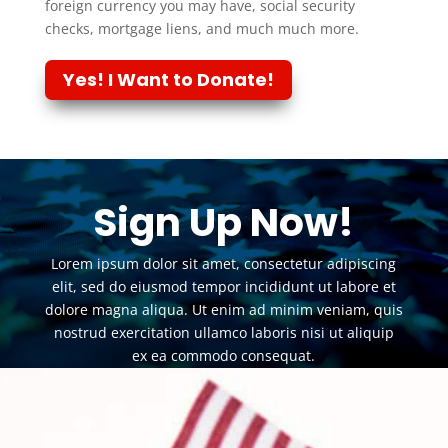
foreign currency you may have, social security
checks, mortgage liens, and much much more.
Yes! I Want to Donate!
Sign Up Now!
Lorem ipsum dolor sit amet, consectetur adipiscing
elit, sed do eiusmod tempor incididunt ut labore et
dolore magna aliqua. Ut enim ad minim veniam, quis
nostrud exercitation ullamco laboris nisi ut aliquip
ex ea commodo consequat.