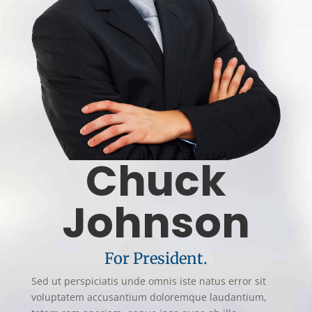
Chuck
Johnson
For President.
Sed ut perspiciatis unde omnis iste natus error sit
voluptatem accusantium doloremque laudantium,